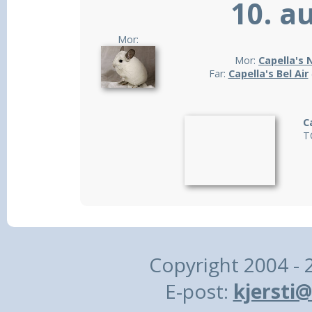
10. a
Mor:
Mor:
Capella's 
Far:
Capella's Bel Air
C
T
Copyright 2004 - 
E-post:
kjersti@