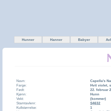
Hunner
Hanner
Babyer
Av
Navn:
Capella's N
Farge:
Hvit violet, 
Født:
22. februar 
Kjønn:
Hunn
Vekt:
(kommer)
Stamtavlenr:
S4632
Kullstørrelse:
1