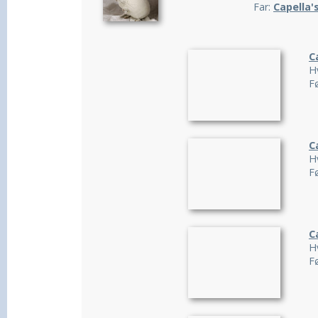
Far:
Capella'
C
Hv
F
C
Hv
F
C
Hv
F