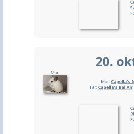
C
S
F
20. ok
Mor:
Mor:
Capella's 
Far:
Capella's Bel Air
C
B
F