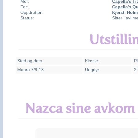
Mor:
Capella's Tit
Far:
Capella's Qui
Oppdretter:
Kjersti Holm
Status:
Sitter i avl 
Utstilli
Sted og dato:
Klasse:
Pl
Maura 7/9-13
Ungdyr
2.
Nazca sine avkom 