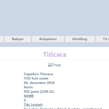
Babyer
Avlsplaner
Utstilling
Til
Titicaca
Capella's Titicaca
TOV hvit violet
26. desember 2010
Hunn
552 gram (12/8-11)
S4495
3
Tiki (violet)