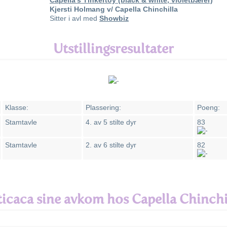
Capella's Tinkertoy (black & white, violetbærer)
Kjersti Holmang v/ Capella Chinchilla
Sitter i avl med
Showbiz
Utstillingsresultater
Klasse:
Plassering:
Poeng:
Stamtavle
4. av 5 stilte dyr
83
Stamtavle
2. av 6 stilte dyr
82
ticaca sine avkom hos Capella Chinchi