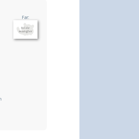
Far:
n